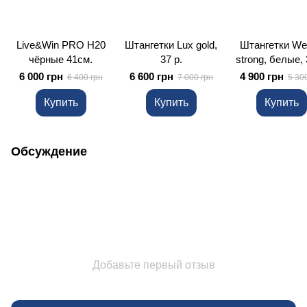
Live&Win PRO H20
Штангетки Lux gold,
Штангетки We
чёрные 41см.
37 р.
strong, белые, 
6 000 грн
6 600 грн
4 900 грн
6 400 грн
7 000 грн
5 30
Купить
Купить
Купить
Обсуждение
Добавьте первый отзыв