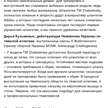
и обычно оригинальный дизайн. Для тренировок и
выступлений мы стараемся выбирать кожаные модели, ведь
кожа прочнее любых материалов. Штангетки TM Zhabotinsky
полностью кожаные и запросто дадут альтернативу штангетке
Adidas, у которых последние несколько лет сильно снизились
сроки износа. Наши спортсмены сегодня тестируют первые
украинские штангетки, и мы приятно удивлены качеством.
Дарья Кузьминых, действующая Чемпионка Украины по
тяжелой атлетике
, воспитанница школы Л.Жаботинского
(тренер сборной Украины МСМК, Александр Слободянюк):
– У модели TM Zhabotinsky достаточно большой перепад от
носка до пятки, что сильно отличает эти штангетки от всех
других, в которых я тренируюсь. Устойчивая жесткая подошва
– основное требование к обуви, человека, толкающего штангу.
Нога вентилируется. Когда мне вручили штангетки, несколько
дней на тренировках было привыкание к обуви. В процессе
выступления на Чемпионате области по тяжелой атлетике, я
не испытывала привычную нагрузку на икроножные мышцы и
стопы. Уверена, что эти кроссовки подойдут для начинающих
и профессиональных тяжеловесов