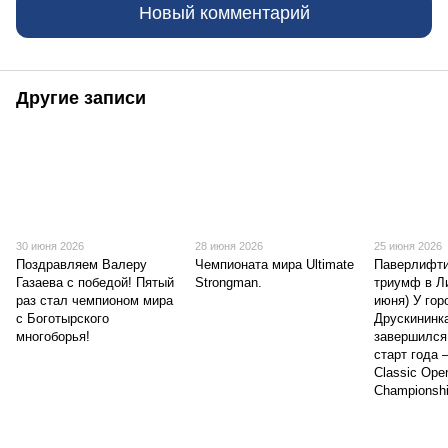
Новый комментарий
Другие записи
30 июня 2026
28 июня 2026
25 июня 2026
Поздравляем Валеру
Чемпионата мира Ultimate
Паверлифти
Газаева с победой! Пятый
Strongman.
триумф в Ли
раз стал чемпионом мира
июня) У гор
с Боготырского
Друскининка
многоборья!
завершился
старт года 
Classic Open
Championshi