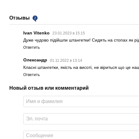
Отзывы
2
Ivan Vitenko
23.01.2023 в 15:15
Дуже чудово підійшли штангетки! Сидять на стопах як рі
Ответить
Олександр
01.11.2022 в 13:14
Класні штангетки, якість на висоті, не віриться що це н
Ответить
Новый отзыв или комментарий