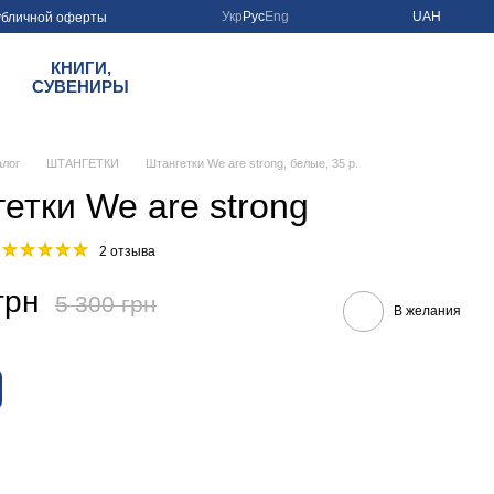
Укр
Рус
Eng
UAH
убличной оферты
КНИГИ,
СУВЕНИРЫ
алог
ШТАНГЕТКИ
Штангетки We are strong, белые, 35 р.
етки We are strong
2 отзыва
грн
5 300 грн
В желания