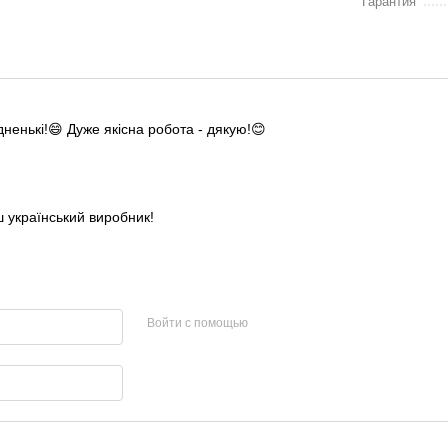
Гарантия
дненькі!😄 Дуже якісна робота - дякую!😊
аш український виробник!
Войти с помощью