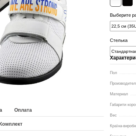
Выберите ра
Стелька
Характери
Пол
Производите
Материал
Габарити коро
а
Оплата
Вес
Комплект
Країна-вироб