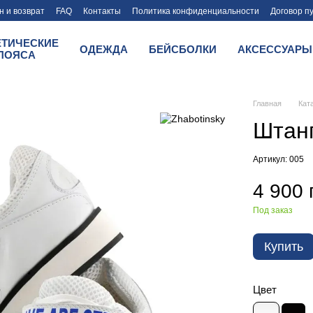
 и возврат
FAQ
Контакты
Политика конфиденциальности
Договор п
ЕТИЧЕСКИЕ
ОДЕЖДА
БЕЙСБОЛКИ
АКСЕССУАРЫ
ПОЯСА
Главная
Кат
Штанг
Артикул: 005
4 900 
Под заказ
Купить
Цвет