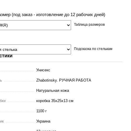
змер (под заказ - изготовление до 12 рабочих дней)
Таблица размеров
Подсказка по стелькам
стики
Унисекс
ль
Zhabotinsky. РУЧНАЯ РАБОТА
Натуральная кожа
бки
коробка 35х25х13 см
1100 г
ник
Украина