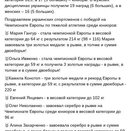
дисциплинах украинцы получили 19 наград (6 больших), а в
женских – 16 (5 больших).
Поздравляем украинских спортсменов с победой на
Чемпионате Европы по тяжелой атлетике среди юниоров:
🥇 Мария Гангур - стала чемпионкой Европы в весовой
категории до 64 кг с результатом 214 кг (98 + 116) Мария
завоевала три золотых медали: в рывке, в толчке и сумме
двоеборья!
🥇Ольга Ивженко - стала чемпионкой Европы в весовой
категории до 59 кг и получила 3 ​​золотые награды - в рывке, в
толчке и в сумме двоеборья!
🥇Камила Конотоп - три золотые медали и рекорд Европы в
рывке, в категории до 59 кг, с результатом в сумме двоеборья -
220 кг
🥈 Евгений Янцевич - в весовой категории до 102 кг
🥈Олег Николаенко - завоевал серебро в рывке на
Чемпионате Европы среди юниоров в весовой категории до
96 кг
🥈 Алина Захарченко - завоевала серебро в рывке и сумме