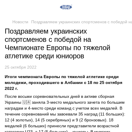
Новости
Поздравляем украинских спортсменов с победой н
Поздравляем украинских
спортсменов с победой на
Чемпионате Европы по тяжелой
атлетике среди юниоров
25 октября 2022
Итоги чемпионата Европы по тяжелой атлетике среди
молодежи, проходившего в Албании с 18 по 25 октября
2022 г.
После восьми соревновательных дней в активе сборная
Украины 🇺🇦 заняла 3-место медального зачета по большим
наградам и 4-место среди команд с учетом всех медалей. В
течение соревнований мы завоевали 35 наград (11 больших):
12 (4 золотых), 14 (5 серебряных) и 9 (2 бронзовых). 18
медалей (6 больших) принесли представители возрастной
категории U23, а 17 (5 больших) – юниоры. В мужских