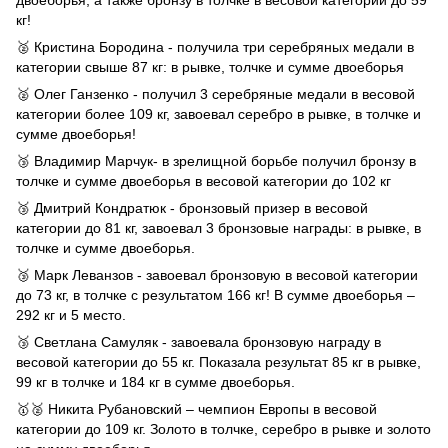
двоеборья, а также бронзу в толчке в весовой категории до 59
кг!
🥈 Кристина Бородина - получила три серебряных медали в
категории свыше 87 кг: в рывке, толчке и сумме двоеборья
🥈 Олег Ганзенко - получил 3 серебряные медали в весовой
категории более 109 кг, завоевал серебро в рывке, в толчке и
сумме двоеборья!
🥉 Владимир Марчук- в зрелищной борьбе получил бронзу в
толчке и сумме двоеборья в весовой категории до 102 кг
🥉 Дмитрий Кондратюк - бронзовый призер в весовой
категории до 81 кг, завоевал 3 бронзовые награды: в рывке, в
толчке и сумме двоеборья.
🥉 Марк Леванзов - завоевал бронзовую в весовой категории
до 73 кг, в толчке с результатом 166 кг! В сумме двоеборья –
292 кг и 5 место.
🥉 Светлана Самуляк - завоевала бронзовую награду в
весовой категории до 55 кг. Показала результат 85 кг в рывке,
99 кг в толчке и 184 кг в сумме двоеборья.
🥇🥈 Никита Рубановский – чемпион Европы в весовой
категории до 109 кг. Золото в толчке, серебро в рывке и золото