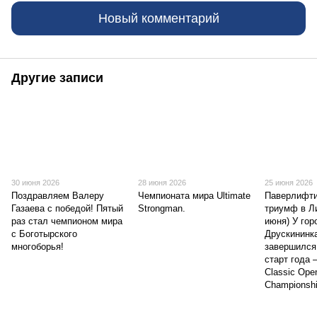
Новый комментарий
Другие записи
30 июня 2026
28 июня 2026
25 июня 2026
Поздравляем Валеру
Чемпионата мира Ultimate
Паверлифти
Газаева с победой! Пятый
Strongman.
триумф в Ли
раз стал чемпионом мира
июня) У гор
с Боготырского
Друскининка
многоборья!
завершился
старт года 
Classic Open
Championshi