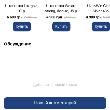
Штангетки Lux gold,
Штангетки We are
Live&Win Clas
37 р.
strong, белые, 35 р.
Silver 43р.
6 600 грн
4 900 грн
4 900 грн
7 000 грн
5 300 грн
5 20
Купить
Купить
Купить
Обсуждение
Добавьте первый отзыв
Новый комментарий