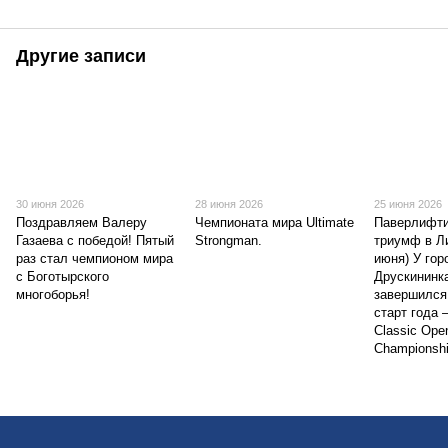
Другие записи
30 июня 2026
28 июня 2026
25 июня 2026
Поздравляем Валеру
Чемпионата мира Ultimate
Паверлифти
Газаева с победой! Пятый
Strongman.
триумф в Ли
раз стал чемпионом мира
июня) У гор
с Боготырского
Друскининка
многоборья!
завершился
старт года 
Classic Open
Championshi