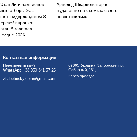
 Этап Лиги чемпионов
Арнольд Шварценеггер в
ьные отборы SCL
Будапеште на съемках своего
июня): нидерландском S
нового фильма!
терсвейк прошел
этап Strongman
League 2026.
Контактная информация
69005, Украина, Запорожье, пр.
Перезвонить вам?
Соборный, 161,
WhatsApp +38 050 341 57 25
Карта проезда
zhabotinsky.com@gmail.com