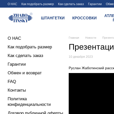
Перейти к основному контенту
О НАС
Как подобрать размер
Как сделать заказ
Гарантии
Обмен
Условия оплаты и доставки магазина Zhabotinsky
АТЛ
ШТАНГЕТКИ
КРОССОВКИ
О НАС
Главная
Новости
Презента
Презентаци
Как подобрать размер
Как сделать заказ
10 декабря 2023
Гарантии
Руслан Жаботинский расск
Обмен и возврат
FAQ
Контакты
Политика
конфиденциальности
Договор публичной оферты