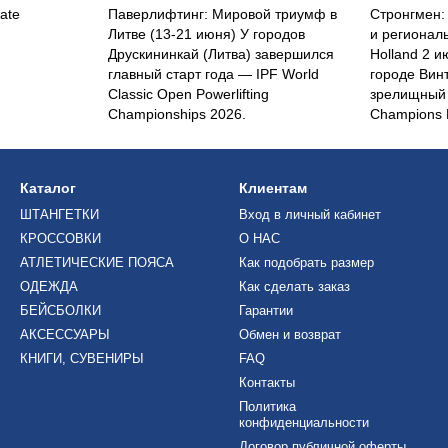
ate
Паверлифтинг: Мировой триумф в
Стронгмен:
Литве (13-21 июня) У городов
и регионал
Друскининкай (Литва) завершился
Holland 2 
главный старт года — IPF World
городе Вин
Classic Open Powerlifting
зрелищный 
Championships 2026.
Champions 
Каталог
Клиентам
ШТАНГЕТКИ
Вход в личный кабинет
КРОССОВКИ
О НАС
АТЛЕТИЧЕСКИЕ ПОЯСА
Как подобрать размер
ОДЕЖДА
Как сделать заказ
БЕЙСБОЛКИ
Гарантии
АКСЕССУАРЫ
Обмен и возврат
КНИГИ, СУВЕНИРЫ
FAQ
Контакты
Политика
конфиденциальности
Договор публичной оферты