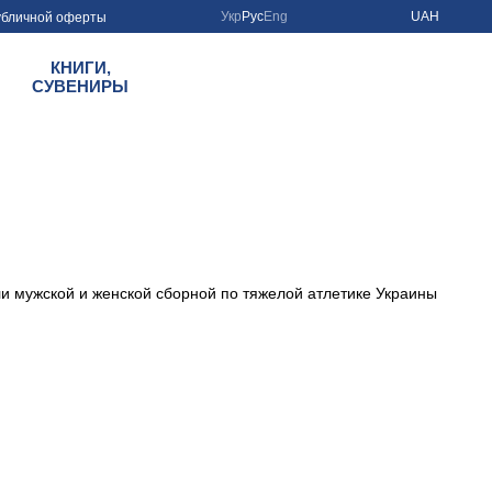
Укр
Рус
Eng
UAH
убличной оферты
КНИГИ,
СУВЕНИРЫ
и мужской и женской сборной по тяжелой атлетике Украины