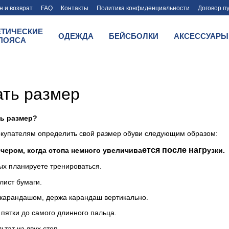
 и возврат
FAQ
Контакты
Политика конфиденциальности
Договор п
ЕТИЧЕСКИЕ
ОДЕЖДА
БЕЙСБОЛКИ
АКСЕССУАРЫ
ПОЯСА
ать размер
ть размер?
купателям определить свой размер обуви следующим образом:
ется после нагр
чером, когда стопа немного увеличива
узки.
рых планируете тренироваться.
лист бумаги.
 карандашом, держа карандаш вертикально.
 пятки до самого длинного пальца.
ьтат из двух стоп.