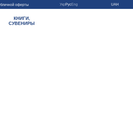
Укр
Рус
Eng
UAH
убличной оферты
КНИГИ,
СУВЕНИРЫ