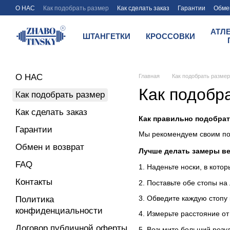
Перейти к основному контенту
О НАС
Как подобрать размер
Как сделать заказ
Гарантии
Обмен
Условия оплаты и доставки магазина Zhabotinsky
АТЛ
ШТАНГЕТКИ
КРОССОВКИ
О НАС
Главная
Как подобрать размер
Как подобр
Как подобрать размер
Как сделать заказ
Как правильно подобра
Гарантии
Мы рекомендуем своим по
Обмен и возврат
Лучше делать замеры ве
FAQ
1. Наденьте носки, в кото
Контакты
2. Поставьте обе стопы на 
3. Обведите каждую стопу
Политика
конфиденциальности
4. Измерьте расстояние от
Договор публичной оферты
5. Возьмите больший резул