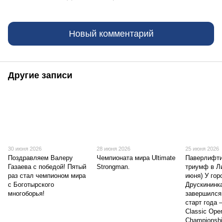
Новый комментарий
Другие записи
30 июня 2026
28 июня 2026
25 июня 2026
Поздравляем Валеру
Чемпионата мира Ultimate
Паверлифти
Газаева с победой! Пятый
Strongman.
триумф в Ли
раз стал чемпионом мира
июня) У гор
с Боготырского
Друскининка
многоборья!
завершился
старт года 
Classic Open
Championshi