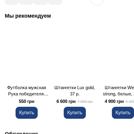
Мы рекомендуем
Футболка мужская
Штангетки Lux gold,
Штангетки We
Рука победителя,
37 р.
strong, белые, 
синяя, S
550 грн
6 600 грн
4 900 грн
7 000 грн
5 30
Купить
Купить
Купить
Обсуждение