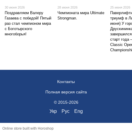
30 июня 2026
28 июня 2026
25 июня 2026
Поздравляем Валеру
Чемпионата мира Ultimate
Паверлифти
Газаева с победой! Пятый
Strongman.
триумф в Ли
раз стал чемпионом мира
июня) У гор
с Боготырского
Друскининка
многоборья!
завершился
старт года 
Classic Open
Championshi
Контакты
Полная версия сайта
© 2015-2026
Укр
Рус
Eng
Online store built with Horoshop