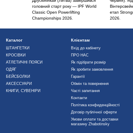
Друскінінкай (Литва) завершився
червня): ні
головний старт року — IPF World
Вінтерсвей
Classic Open Powerlifting
етап Stron
Championships 2026.
2026.
Каталог
Клієнтам
ШТАНГЕТКИ
Вхід до кабінету
КРОСІВКИ
ПРО НАС
АТЛЕТИЧНІ ПОЯСИ
Як підібрати розмір
ОДЯГ
Як зробити замовлення
БЕЙСБОЛКИ
Гарантії
АКСЕССУАРИ
Обмін та повернення
КНИГИ, СУВЕНІРИ
Часті запитання
Контакти
Політика конфиденційності
Договір публічної оферти
Умови оплати та доставки
магазину Zhabotinsky