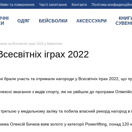
Обмін та повернення
Часті запитання
Контакти
Політика конфиденційн
tinsky
ИЧНІ
КНИГ
ОДЯГ
БЕЙСБОЛКИ
АКСЕССУАРИ
СИ
СУВЕН
аїни на Всесвітніх іграх 2022 у Бірмінгемі
Всесвітніх іграх 2022
які брали участь та отримали нагороди у Всесвітніх іграх 2022, що 
ексні змагання з видів спорту, які не увійшли до програми Олімпійсь
 третьою у медальному заліку та побила власний рекорд нагород в іс
ма Олексій Бичков взяв золото у категорії Powerlifting, понад 120 кг🏋