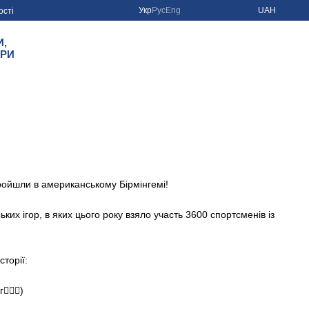
Укр
Рус
Eng
UAH
ості
И,
ІРИ
пройшли в американському Бірмінгемі!
ких ігор, в яких цього року взяло участь 3600 спортсменів із
торії:
🏻‍♀️)