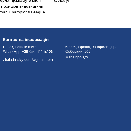
дерландському S місті
фільму!
к пройшов видовищний
gman Champions League
Контактна інформація
69005, Україна, Запоріжжя, пр.
Передзвонити вам?
Соборний, 161
WhatsApp +38 050 341 57 25
Мапа проїзду
zhabotinsky.com@gmail.com