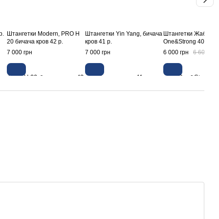
р.
Штангетки Modern, PRO H
Штангетки Yin Yang, бичача
Штангетки Жаботінс
20 бичача кров 42 р.
кров 41 р.
One&Strong 40р.
7 000 грн
7 000 грн
6 000 грн
6 600 грн