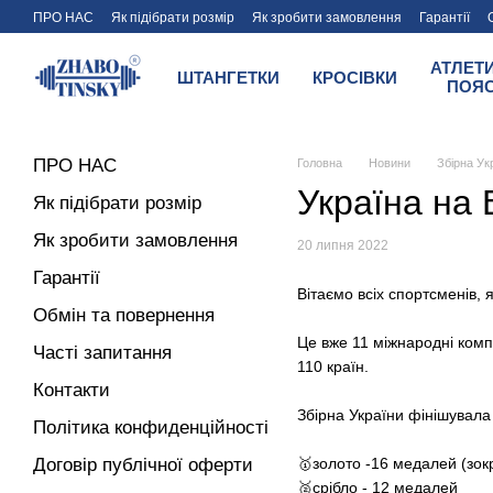
Перейти до основного контенту
ПРО НАС
Як підібрати розмір
Як зробити замовлення
Гарантії
Договір публічної оферти
Умови оплати та доставки магазину Zhabo
АТЛЕТ
ШТАНГЕТКИ
КРОСІВКИ
ПОЯ
ПРО НАС
Головна
Новини
Збірна Укр
Україна на 
Як підібрати розмір
Як зробити замовлення
20 липня 2022
Гарантії
Вітаємо всіх спортсменів, 
Обмін та повернення
Це вже 11 міжнародні компл
Часті запитання
110 країн.
Контакти
Збірна України фінішувала
Політика конфиденційності
Договір публічної оферти
🥇золото -16 медалей (зокре
🥈срібло - 12 медалей