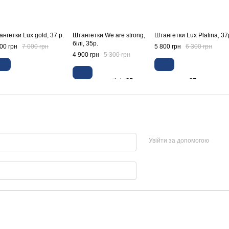
нгетки Lux gold, 37 р.
Штангетки We are strong,
Штангетки Lux Platina, 37
білі, 35р.
00 грн
7 000 грн
5 800 грн
6 300 грн
4 900 грн
5 300 грн
Увійти за допомогою