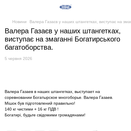
Новини
Валера Газаєв у наших штангетках, виступає на змаг
Валера Газаєв у наших штангетках,
виступає на змаганні Богатирського
багатоборства.
5 червня 2026
Валера Газаев в наших штангетках, выступает на
соревновании Богатырское многоборье. Валера Газаев.
Мішок був підготовлений правильно!
140 кг чистими + 16 кг ПДВ !
Богатирі, будьте свідомими громадянами!