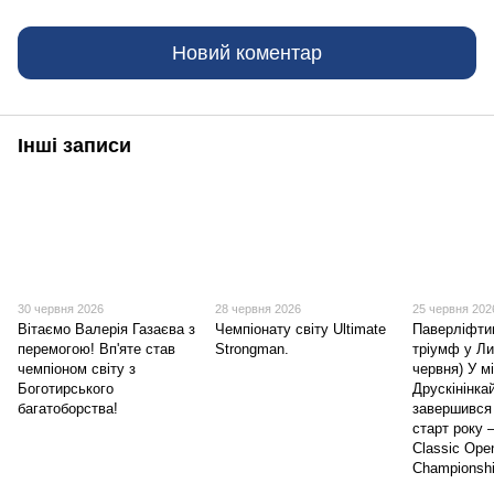
Новий коментар
Інші записи
30 червня 2026
28 червня 2026
25 червня 202
Вітаємо Валерія Газаєва з
Чемпіонату світу Ultimate
Паверліфтин
перемогою! Вп'яте став
Strongman.
тріумф у Ли
чемпіоном світу з
червня) У м
Боготирського
Друскінінка
багатоборства!
завершився
старт року 
Classic Open
Championshi