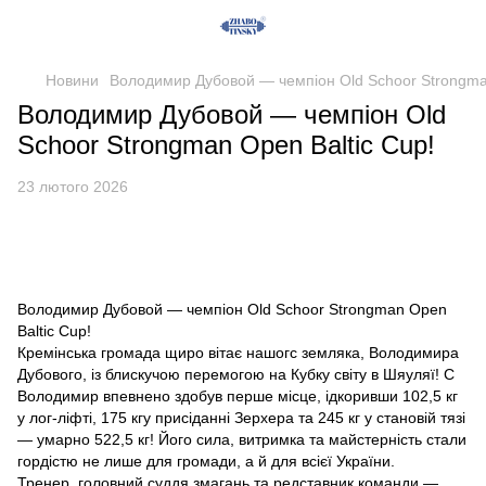
Новини
Володимир Дубовой — чемпіон Old Schoor Strongman
Володимир Дубовой — чемпіон Old
Schoor Strongman Open Baltic Cup!
23 лютого 2026
Володимир Дубовой — чемпіон Old Schoor Strongman Open
Baltic Cup!
Кремінська громада щиро вітає нашогс земляка, Володимира
Дубового, із блискучою перемогою на Кубку світу в Шяуляї! С
Володимир впевнено здобув перше місце, ідкоривши 102,5 кг
у лог-ліфті, 175 кгу присіданні Зерхера та 245 кг у становій тязі
— умарно 522,5 кг! Його сила, витримка та майстерність стали
гордістю не лише для громади, а й для всієї України.
Тренер, головний суддя змагань та редставник команди —