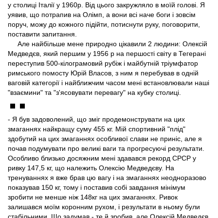
у столиці Італії у 1960р. Від цього закружляло в моїй голові. Я
уявив, що потрапив на Олімп, а вони всі наче боги і зовсім
поруч, можу до кожного підійти, потиснути руку, поговорити,
поставити запитання.
Але найбільше мене природно цікавили 2 людини: Олексій
Медведєв, який першим у 1956 р на першості світу в Тегерані
переступив 500-кілограмовий рубіж і майбутній тріумфатор
римського помосту Юрій Власов, з ним я перебував в одній
ваговій категорії і найближчим часом мені встановлювали наші
"взаємини" та "з'ясовувати перевагу" на кубку столиці.
- Я був задоволений, що зміг продемонструвати на цих
змаганнях найкращу суму 455 кг. Мій спортивний "плід"
здобутий на цих змаганнях особливої слави не приніс, але я
почав подумувати про великі ваги та прогресуючі результати.
Особливо близько досяжним мені здавався рекорд СРСР у
ривку 147,5 кг, що належить Олексію Медведєву. На
тренуваннях я вже брав цю вагу і на змаганнях неодноразово
показував 150 кг, тому і поставив собі завдання мінімум
зробити не менше ніж 148кг на цих змаганнях. Ривок
залишався моїм коронним рухом, і результати в ньому були
стабільними. Що задумав - те й зробив, але Олексій Медведєв