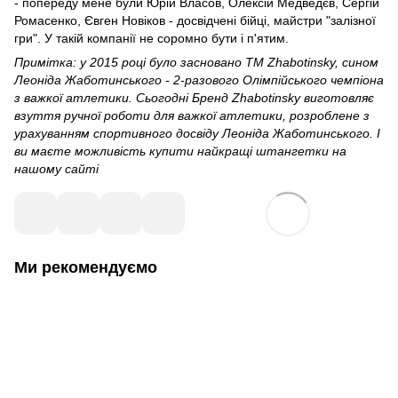
- попереду мене були Юрій Власов, Олексій Медведєв, Сергій
Ромасенко, Євген Новіков - досвідчені бійці, майстри "залізної
гри". У такій компанії не соромно бути і п'ятим.
Примітка: у 2015 році було засновано ТМ Zhabotinsky, сином
Леоніда Жаботинського - 2-разового Олімпійського чемпіона
з важкої атлетики. Сьогодні Бренд Zhabotinsky виготовляє
взуття ручної роботи для важкої атлетики, розроблене з
урахуванням спортивного досвіду Леоніда Жаботинського. І
ви маєте можливість купити найкращі штангетки на
нашому сайті
Ми рекомендуємо