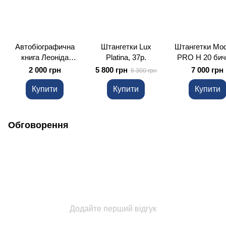
Автобіографична
Штангетки Lux
Штангетки Mod
книга Леоніда
Platina, 37р.
PRO H 20 бич
Жаботинського "На
кров 42 р.
2 000 грн
5 800 грн
7 000 грн
6 300 грн
Вершині Олімпу"
Купити
Купити
Купити
Обговорення
Додайте перший відгук