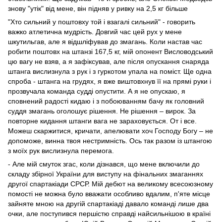
знову "утік" від мене, він підняв у ривку на 2,5 кг більше
"Хто сильний у поштовху той і взагалі сильний" - говорить
важко атлетична мудрість. Довгий час цей рух у мене
шкутильгав, але я відшліфував до змагань. Коли настав час
робити поштовх на штанзі 167,5 кг, мій опонент Висловодський
цю вагу не взяв, а я зафіксував, але після опускання снаряда
штанга вислизнула з рук і з гуркотом упала на поміст. Ще одна
спроба - штанга на грудях, я вже виштовхнув її на прямі руки і
прозвучала команда судді опустити. А я не опускаю, я
сповнений радості кидаю і з побоюванням бачу як головний
суддя змагань оголошує рішення. Не рішення – вирок. За
повторне кидання штанги вага не зараховується. От і все.
Можеш скаржитися, кричати, апелювати хоч Господу Богу – не
допоможе, винна твоя нестримність. Ось так разом із штангою
з моїх рук вислизнула перемога.
- Але мій смуток згас, коли дізнався, що мене включили до
складу збірної України для виступу на фінальних змаганнях
другої спартакіади СРСР. Мій дебют на великому всесоюзному
помості не можна було вважати особливо вдалим, п'яте місце
зайняте мною на другій спартакіаді давало команді лише два
очки, але поступився першістю справді найсильнішою в країні