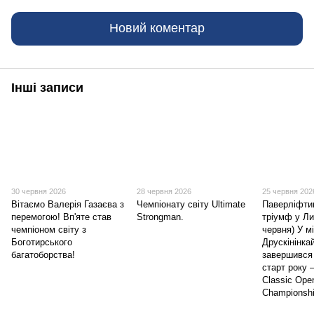
Новий коментар
Інші записи
30 червня 2026
28 червня 2026
25 червня 202
Вітаємо Валерія Газаєва з
Чемпіонату світу Ultimate
Паверліфтин
перемогою! Вп'яте став
Strongman.
тріумф у Ли
чемпіоном світу з
червня) У м
Боготирського
Друскінінка
багатоборства!
завершився
старт року 
Classic Open
Championshi