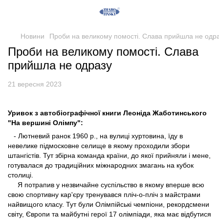
Новини
Проби на великому помості. Слава прийшла не одр
Проби на великому помості. Слава
прийшла не одразу
21 вересня 2023
Уривок з автобіографічної книги Леоніда Жаботинського
"На вершині Олімпу":
- Лютневий ранок 1960 р., на вулиці хуртовина, їду в
невелике підмосковне селище в якому проходили збори
штангістів. Тут збірна команда країни, до якої прийняли і мене,
готувалася до традиційних міжнародних змагань на кубок
столиці.
Я потрапив у незвичайне суспільство в якому вперше всю
свою спортивну кар'єру тренувався пліч-о-пліч з майстрами
найвищого класу. Тут були Олімпійські чемпіони, рекордсмени
світу, Європи та майбутні герої 17 олімпіади, яка має відбутися