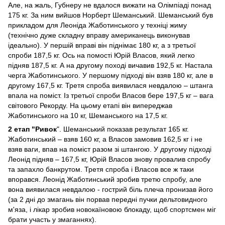
Але, на жаль, Губнеру не вдалося вижати на Олімпіаді понад
175 кг. За ним вийшов Норберт Шеманський. Шеманський був
прикладом для Леоніда Жаботинського у техніці жиму
(технічно дуже складну вправу американець виконував
ідеально). У першій вправі він піднімає 180 кг, а з третьої
спроби 187,5 кг. Ось на помості Юрій Власов, який легко
підняв 187,5 кг. А на другому поході вичавив 192,5 кг. Настала
черга Жаботинського. У першому підході він взяв 180 кг, але в
другому 167,5 кг. Третя спроба виявилася невдалою – штанга
впала на поміст. Із третьої спроби Власов бере 197,5 кг – вага
світового Рекорду. На цьому етапі він випереджав
Жаботинського на 10 кг, Шеманського на 17,5 кг.
2 етап "Ривок
". Шеманський показав результат 165 кг.
Жаботинський – взяв 160 кг, а Власов замовив 162,5 кг і не
взяв ваги, впав на поміст разом зі штангою. У другому підході
Леонід підняв – 167,5 кг, Юрій Власов знову провалив спробу
та запахло банкрутом. Третя спроба і Власов все ж таки
впорався. Леонід Жаботинський зробив третю спробу, але
вона виявилася невдалою - гострий біль плеча пронизав його
(за 2 дні до змагань він порвав передні пучки дельтовидного
м'яза, і лікар зробив новокаїновою блокаду, щоб спортсмен міг
брати участь у змаганнях).