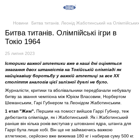
Новини
Битва титанів. Леонід Жаботинський на Олімпійських 
Битва титанів. Олімпійські ігри в
Токіо 1964
25 липня 2023
Історики важкої атлетики вже в наші дні оціняться
змагання двох штангістів на Токійській олімпіаді як
найцікавішу боротьбу у важкій атлетиці за все XX
століття аналогів цієї залізної дуелі не було.
Журналісти, критики та вболівальники передбачали небувалу
битву за звання чемпіона між Юрієм Власовим, Норбертом
Шеманським, Гарі Губнером та Леонідом Жаботинським.
1 етап "Жим".
Першим на помост вийшов Гаррі Губнер, теж
дебютанта олімпіади, як і Жаботинський. Як і Жаботинський
раніше він кілька років виступав у штовханні ядра, штанга для
Гаррі була лише хобі. Він ще не займаючись важкою
атлетикою, серйозно вже вижимав 180 кг і набирав суму 500 кг.