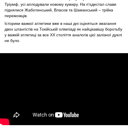
Тріумф, усі аплодували новому кумиру. На п'єдестал слави
піднялися Жаботинський, Власов та Шаманський – трійка
переможців.
Історики важкої атлетики вже в наші дні оціняться змагання
двох штангістів на Токійській олімпіаді як найцікавішу боротьбу
у важкій атлетиці за все XX століття аналогів цієї залізної дуелі
не було.