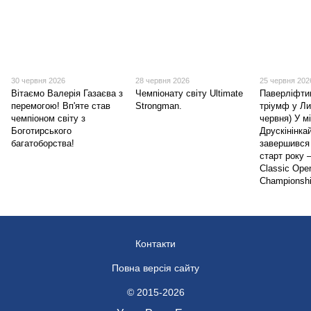
30 червня 2026
28 червня 2026
25 червня 202
Вітаємо Валерія Газаєва з
Чемпіонату світу Ultimate
Паверліфтин
перемогою! Вп'яте став
Strongman.
тріумф у Ли
чемпіоном світу з
червня) У м
Боготирського
Друскінінка
багатоборства!
завершився
старт року 
Classic Open
Championshi
Контакти
Повна версія сайту
© 2015-2026