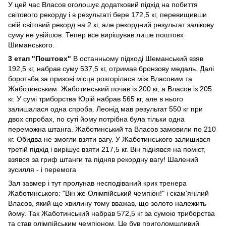
У цей час Власов оголошує додатковий підхід на побиття
світового рекорду і в результаті бере 172,5 кг, перевищивши
свій світовий рекорд на 2 кг, але рекордний результат залікову
суму не увійшов. Тепер все вирішував лише поштовх
Шиманського.
3 етап "Поштовх"
В останньому підході Шеманський взяв
192,5 кг, набрав суму 537,5 кг, отримав бронзову медаль. Далі
боротьба за призові місця розгорілася між Власовим та
Жаботинським. Жаботинський почав із 200 кг, а Власов із 205
кг. У сумі триборства Юрій набрав 565 кг, але в нього
залишалася одна спроба. Леонід мав результат 550 кг при
двох спробах, по суті йому потрібна була тільки одна
переможна штанга. Жаботинський та Власов замовили по 210
кг. Обидва не змогли взяти вагу. У Жаботинського залишився
третій підхід і вирішує взяти 217,5 кг. Він піднявся на поміст,
взявся за гриф штанги та підняв рекордну вагу! Шалений
зусилля - і перемога
Зал завмер і тут пролунав несподіваний крик тренера
Жаботинського: "Він же Олімпійський чемпіон!" і скам'янілий
Власов, який ще хвилину тому вважав, що золото належить
йому. Так Жаботинський набрав 572,5 кг за сумою триборства
та став олімпійським чемпіоном. Це був приголомшливий