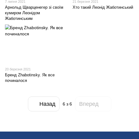
7 липня 2021
21 березня 2021
Арнольд Щварценегер зі своїм
Хто такий Леонід Жаботинський
кумиром Леонідом
Жаботинським
20 березня 2021
Бренд Zhabotinsky. Як все
починалося
Назад
Вперед
6
з 6