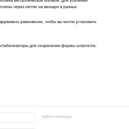
еплена металлической блочкой. Для усиления
плены через петлю на вилькро в разных
удерживать равновесие, чтобы вы могли установить
-стабилизаторы для сохранения формы штангеток,
Войти с помощью