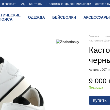
 и возврат
FAQ
Контакты
Политика конфиденциальности
Договор п
ЕТИЧЕСКИЕ
ОДЕЖДА
БЕЙСБОЛКИ
АКСЕССУАРЫ
ПОЯСА
Главная
Кат
Кастомные Штанг
Касто
черн
Артикул: 007-i
9 000 
Под заказ
Купить