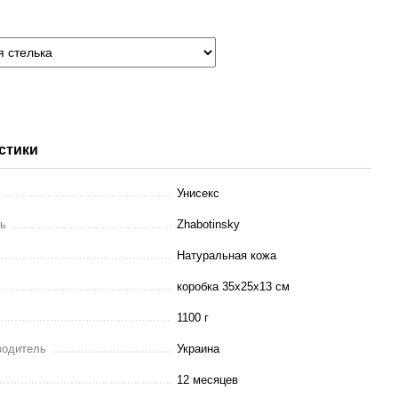
стики
Унисекс
ль
Zhabotinsky
Натуральная кожа
коробка 35х25х13 см
1100 г
водитель
Украина
12 месяцев