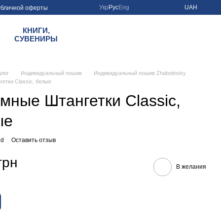
Укр
Рус
Eng
UAH
убличной оферты
КНИГИ,
СУВЕНИРЫ
алог
Индивидуальный пошив
Индивидуальный пошив Zhabotinsky
етки Classic, белые
мные Штангетки Classic,
ые
nd
Оставить отзыв
грн
В желания