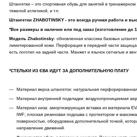
Штангетки – это спортивная обувь для занятий в тренажерно
тяжелой атлетикой, и т.п.
Штангетки ZHABOTINSKY - это всегда ручная работа и выс
*Все размеры в наличии или под заказ (изготовление до 
Модель Zhabotinsky
- обновленная классика базовых штангет
лимитированной кожи. Перфорация в передней части защищает
есть логотип на задней части. Манжет и язычок сетчатые и ве
*СТЕЛЬКИ ИЗ ЄВА ИДУТ ЗА ДОПОЛНИТЕЛЬНУЮ ПЛАТУ
Материал верха штангеток: натуральная перфорированная
Материал внутренней подкладки: воздухопроницаемая аер
Материал низа: амортизирующая вставка из материала E
IWF; плоская резиновая подошва с протектором и максим
поверхностью, оборудована дополнительной точкой, котор
направление движений.