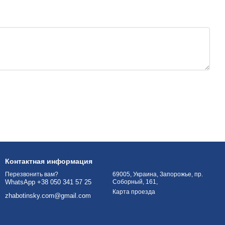
Контактная информация
69005, Украина, Запорожье, пр.
Перезвонить вам?
Соборный, 161,
WhatsApp +38 050 341 57 25
Карта проезда
zhabotinsky.com@gmail.com