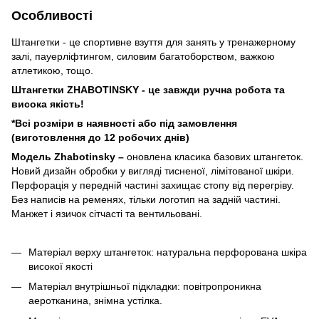
Особливості
Штангетки - це спортивне взуття для занять у тренажерному
залі, пауерліфтингом, силовим багатоборством, важкою
атлетикою, тощо.
Штангетки ZHABOTINSKY - це завжди ручна робота та
висока якість!
*Всі розміри в наявності або під замовлення
(виготовлення до 12 робочих днів)
Модель Zhabotinsky –
оновлена ​​класика базових штангеток.
Новий дизайн обробки у вигляді тисненої, лімітованої шкіри.
Перфорація у передній частині захищає стопу від перегріву.
Без написів на ременях, тільки логотип на задній частині.
Манжет і язичок сітчасті та вентильовані.
Матеріал верху штангеток: натуральна перфорована шкіра
високої якості
Матеріал внутрішньої підкладки: повітропроникна
аеротканина, знімна устілка.