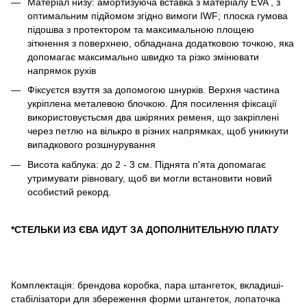
Матеріал низу: амортизуюча вставка з матеріалу EVA , з
оптимальним підйомом згідно вимоги IWF; плоска гумова
підошва з протектором та максимальною площею
зіткнення з поверхнею, обладнана додатковою точкою, яка
допомагає максимально швидко та різко змінювати
напрямок рухів
Фіксуєтся взуття за допомогою шнурків. Верхня частина
укріплена металевою блочкою. Для посилення фіксації
використовуєтьсмя два шкіряних ременя, що закріплені
через петлю на вількро в різних напрямках, щоб уникнути
випадкового розшнурування
Висота каблука: до 2 - 3 см. Піднята п'ята допомагає
утримувати рівновагу, щоб ви могли встановити новий
особистий рекорд.
*СТЕЛЬКИ ИЗ ЄВА ИДУТ ЗА ДОПОЛНИТЕЛЬНУЮ ПЛАТУ
Комплектація: брендова коробка, пара штангеток, вкладиші-
стабілізатори для збереження форми штангеток, лопаточка