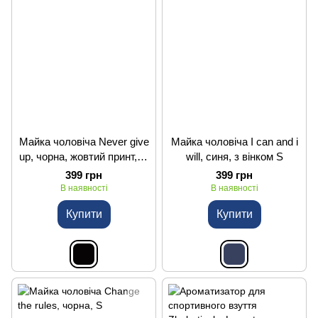
Майка чоловіча Never give
Майка чоловіча I can and i
up, чорна, жовтий принт, р.
will, синя, з вінком S
S
399 грн
399 грн
В наявності
В наявності
Купити
Купити