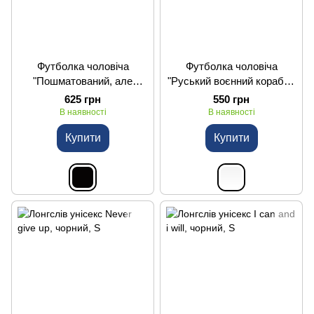
Футболка чоловіча
Футболка чоловіча
"Пошматований, але
"Руський воєнний корабль
міцніший, ніж раніше",
іди на...", біла, S
625 грн
550 грн
чорна, S
В наявності
В наявності
Купити
Купити