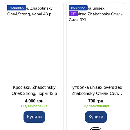
НОВИНКА
НОВИНКА
ХІТ
Кросівки, Zhabotinsky
Футболка unisex oversized
One&Strong, чорні 43 р
Zhabotinsky Стиль Сили
3XL
4 900 грн
700 грн
Під замовлення
Під замовлення
Купити
Купити