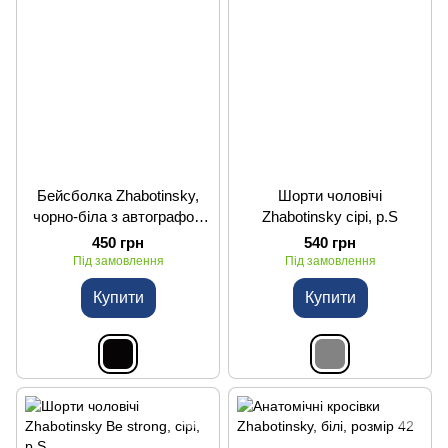
Бейсболка Zhabotinsky,
Шорти чоловічі
чорно-біла з автографом
Zhabotinsky сірі, р.S
Леоніда Жаботинського
450 грн
540 грн
Під замовлення
Під замовлення
Купити
Купити