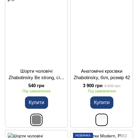
Шорти чоловічі
Анатомічні кросівки
Zhabotinsky Be strong, сірі,
Zhabotinsky, білі, розмір 42
р.S
540 грн
3 900 грн
6 600 грн
Під замовлення
Під замовлення
Купити
Купити
НОВИНКА