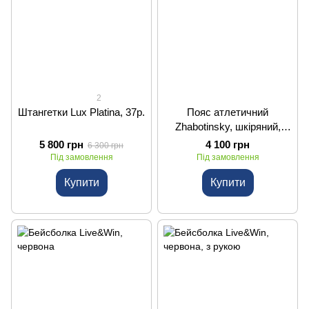
2
Штангетки Lux Platina, 37р.
Пояс атлетичний
Zhabotinsky, шкіряний,
чорний, XL
5 800 грн
4 100 грн
6 300 грн
Під замовлення
Під замовлення
Купити
Купити