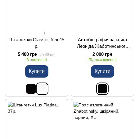
1
Штангетки Classic, білі 45
Автобіографична книга
р.
Леоніда Жаботинського
"На Вершині Олімпу"
5 400 грн
2 000 грн
5 700 грн
В наявності
Під замовлення
Купити
Купити