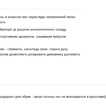
ань зі штангою вас переслідує неприємний запах.
ого.
бактерії за рахунок антисептичного складу.
є спортивним ароматом, справжнім вибухом
з - стрімкість, насолода грою, спрага руху.
тінків дозволяють розкривати дивовижну рухливість
зодорант для обуви - запах потных ног не впитывается в кроссовки)