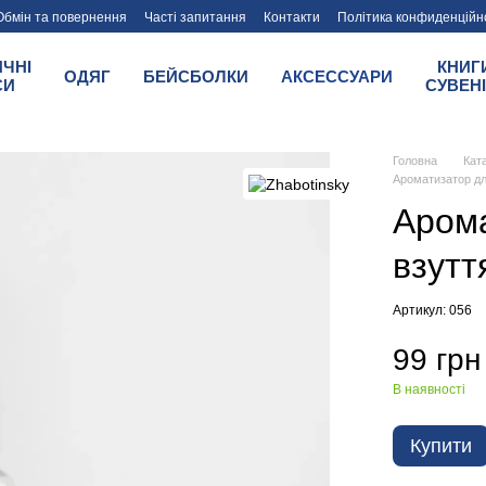
Обмін та повернення
Часті запитання
Контакти
Політика конфиденційн
tinsky
ИЧНІ
КНИГ
ОДЯГ
БЕЙСБОЛКИ
АКСЕССУАРИ
СИ
СУВЕН
Головна
Кат
Ароматизатор дл
Арома
взутт
Артикул: 056
99 грн
В наявності
Купити