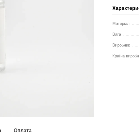
Характери
Матеріал
Вага
Виробник
Країна вироб
а
Оплата