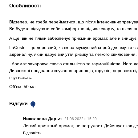
Особливості
Відтепер, не треба перейматися, що після інтенсивних тренув
Ви будете відчувати себе комфортно під час спорту, та після нь
А ще, він не тільки забезпечує приємний аромат, але й знищує 
LaCoste – це деревний, квітково-мускусний спрей для взуття 
адреналіну, який дарує відчуття ризику та легкого хвилювання.
Аромат зачаровує своєю стильністю та гармонійністю. Його деві
Дивовижні поєднання звучання прянощів, фруктів, деревних від
і чуттєвість.
Об’єм: 50 мл.
Відгуки
1
Николаева Дарья
21.06.2022 в 15:20
Легкий приятный аромат, не нагружает. Действует как де
Відповісти