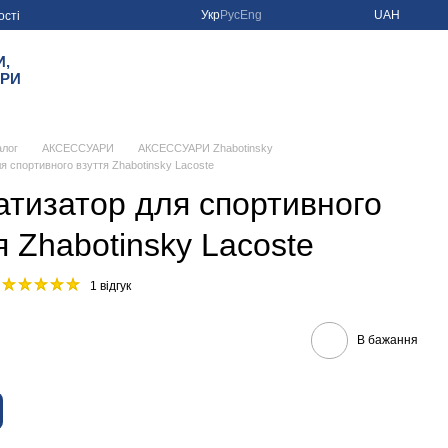
Укр
Рус
Eng
UAH
ості
И,
ІРИ
алог
АКСЕССУАРИ
АКСЕССУАРИ Zhabotinsky
я спортивного взуття Zhabotinskу Lacoste
тизатор для спортивного
я Zhabotinskу Lacoste
1 відгук
В бажання