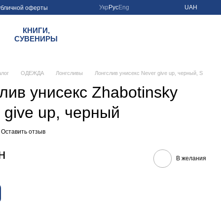
Укр
Рус
Eng
UAH
убличной оферты
КНИГИ,
СУВЕНИРЫ
алог
ОДЕЖДА
Лонгсливы
Лонгслив унисекс Never give up, черный, S
лив унисекс Zhabotinsky
 give up, черный
Оставить отзыв
н
В желания