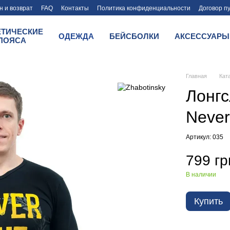
 и возврат
FAQ
Контакты
Политика конфиденциальности
Договор п
ЕТИЧЕСКИЕ
ОДЕЖДА
БЕЙСБОЛКИ
АКСЕССУАРЫ
ПОЯСА
Главная
Кат
Лонгс
Never
Артикул: 035
799 гр
В наличии
Купить