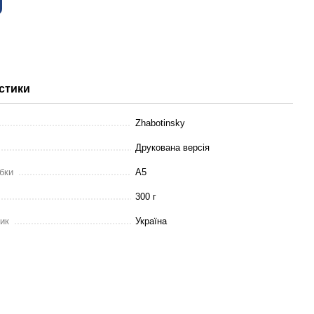
стики
Zhabotinsky
Друкована версія
бки
А5
300 г
ник
Україна