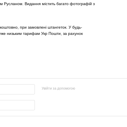
ом Русланом. Видання містить багато фотографій з
оштовно, при замовлені штангеток. У будь-
о дуже низьким тарифам Укр Пошти, за рахунок
Увійти за допомогою