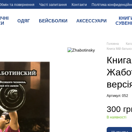
Обмін та повернення
Часті запитання
Контакти
Політика конфиденційн
tinsky
ИЧНІ
КНИГ
ОДЯГ
БЕЙСБОЛКИ
АКСЕССУАРИ
СИ
СУВЕН
Головна
Кат
Книга Мій батьк
Книга
Жабот
версі
Артикул: 052
300 гр
В наявності