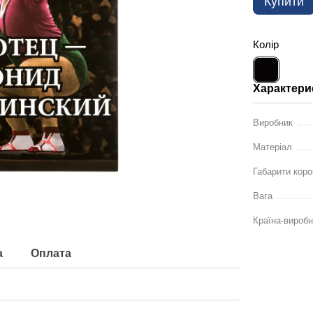
Купити
Колір
Характери
Виробник
Матеріал
Габарити коро
Вага
Країна-вироб
а
Оплата