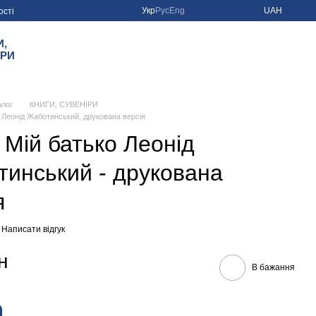
Укр
Рус
Eng
UAH
ості
И,
ІРИ
алог
КНИГИ, СУВЕНІРИ
о Леонід Жаботинський, друкована версія
 Мій батько Леонід
инський - друкована
я
Написати відгук
н
В бажання