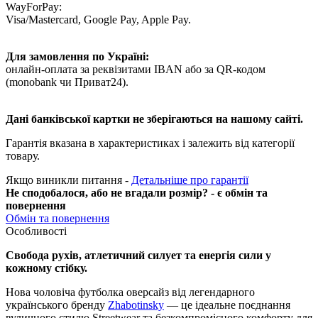
WayForPay:
Visa/Mastercard, Google Pay, Apple Pay.
Для замовлення по Україні:
онлайн-оплата за реквізитами IBAN або за QR-кодом
(monobank чи Приват24).
Дані банківської картки не зберігаються на нашому сайті.
Гарантія вказана в характеристиках і залежить від категорії
товару.
Якщо виникли питання -
Детальніше про гарантії
Не сподобалося, або не вгадали розмір? - є обмін та
повернення
Обмін та повернення
Особливості
Свобода рухів, атлетичний силует та енергія сили у
кожному стібку.
Нова чоловіча футболка оверсайз від легендарного
українського бренду
Zhabotinsky
— це ідеальне поєднання
вуличного стилю Streetwear та безкомпромісного комфорту для