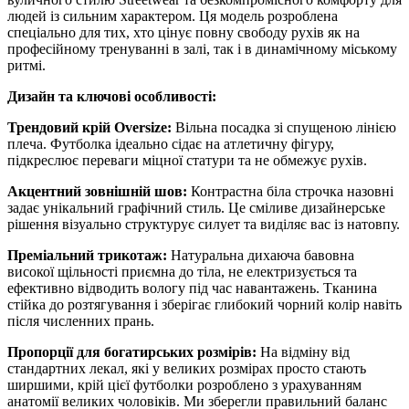
людей із сильним характером. Ця модель розроблена
спеціально для тих, хто цінує повну свободу рухів як на
професійному тренуванні в залі, так і в динамічному міському
ритмі.
Дизайн та ключові особливості:
Трендовий крій Oversize:
Вільна посадка зі спущеною лінією
плеча. Футболка ідеально сідає на атлетичну фігуру,
підкреслює переваги міцної статури та не обмежує рухів.
Акцентний зовнішній шов:
Контрастна біла строчка назовні
задає унікальний графічний стиль. Це сміливе дизайнерське
рішення візуально структурує силует та виділяє вас із натовпу.
Преміальний трикотаж:
Натуральна дихаюча бавовна
високої щільності приємна до тіла, не електризується та
ефективно відводить вологу під час навантажень. Тканина
стійка до розтягування і зберігає глибокий чорний колір навіть
після численних прань.
Пропорції для богатирських розмірів:
На відміну від
стандартних лекал, які у великих розмірах просто стають
ширшими, крій цієї футболки розроблено з урахуванням
анатомії великих чоловіків. Ми зберегли правильний баланс