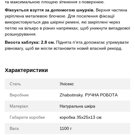
та максимальною площею зіткнення з поверхнею.
Фіксується взуття за допомогою шнурків.
Верхня частина
укріплена металевою блочкою. Для посилення фіксації
використовуються два шкіряні ремені, які закріплені через
петлю на вількро в різних напрямках, щоб уникнути випадкової
розшнурування.
Висота каблука:
2.8 см.
Піднята п'ята допомагає утримувати
рівновагу, щоб ви могли встановити новий власний рекорд.
Характеристики
Стать
Унісекс
Виробник
Zhabotinsky. РУЧНА РОБОТА
Матеріал
Натуральна шкіра
Габарити коробки
коробка 35х25х13 см
Вага
1100 г