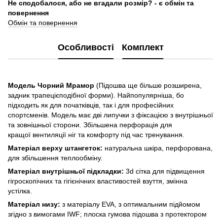
Не сподобалося, або не вгадали розмір? - є обмін та
повернення
Обмін та повернення
Особливості
Комплект
Модель Чорний Мрамор
(
Підошва ще більше розширена,
задник трапецієподібної форми
). Найпопулярніша, бо
підходить як для початківців, так і для професійних
спортсменів. Модель має дві липучки з фіксацією з внутрішньої
та зовнішньої сторони. Збільшена перфорація для
кращої вентиляції ніг та комфорту під час тренування.
Матеріал верху штангеток:
натуральна шкіра, перфорована,
для збільшення теплообміну.
Матеріал внутрішньої підкладки:
3d сітка для підвищення
гігроскопічних та гігієнічних властивостей взуття, змінна
устілка.
Матеріал низу:
з матеріалу EVA, з оптимальним підйомом
згідно з вимогами IWF; плоска гумова підошва з протектором